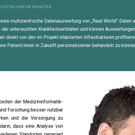
RSITÄTSKLINIKUM MÜNSTER
eine multizentrische Datenauswertung von „Real-World“-Daten an 
de der untersuchten Krankheitsentitäten und können Auswertun
irekt von den im Projekt etablierten Infrastrukturen profitiere
 Patient:innen in Zukunft personalisierter behandeln zu können
beiten der Medizininformatik-
g und Forschung besser nutzbar
rken und die Versorgung zu
darin, dass eine Analyse von
hiedenen Standorten generiert