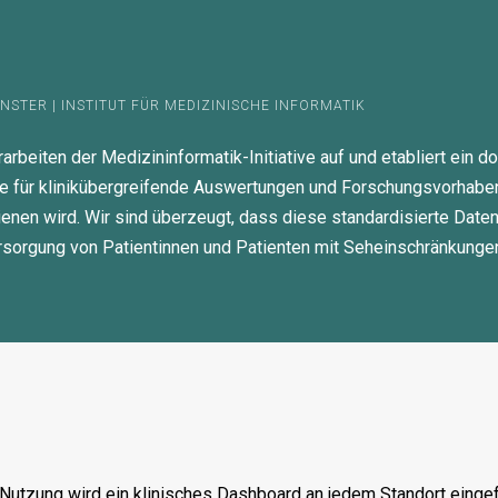
STER | INSTITUT FÜR MEDIZINISCHE INFORMATIK
rbeiten der Medizininformatik-Initiative auf und etabliert ein
age für klinikübergreifende Auswertungen und Forschungsvorhabe
enen wird. Wir sind überzeugt, dass diese standardisierte Dat
rsorgung von Patientinnen und Patienten mit Seheinschränkungen
d Nutzung wird ein klinisches Dashboard an jedem Standort einge