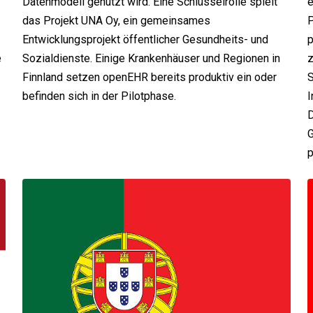
Datenmodell genutzt wird. Eine Schlüsselrolle spielt
e
das Projekt UNA Oy, ein gemeinsames
P
Entwicklungsprojekt öffentlicher Gesundheits- und
p
e
Sozialdienste. Einige Krankenhäuser und Regionen in
z
Finnland setzen openEHR bereits produktiv ein oder
S
befinden sich in der Pilotphase.
I
D
G
p