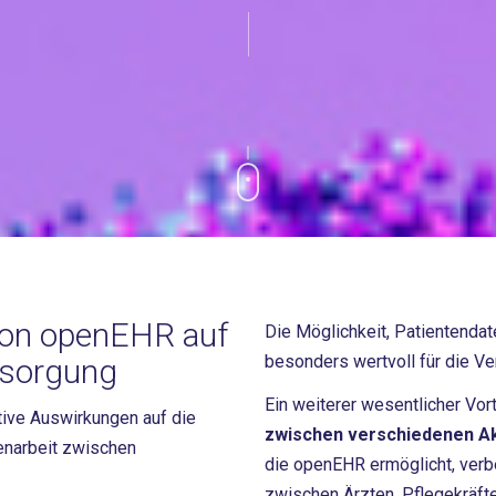
von openEHR auf
Die Möglichkeit, Patientendate
besonders wertvoll für die V
rsorgung
Ein weiterer wesentlicher Vort
tive Auswirkungen auf die
zwischen verschiedenen A
enarbeit zwischen
die openEHR ermöglicht, ver
zwischen Ärzten, Pflegekräft