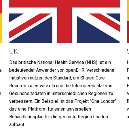
UK
Das britische National Health Service (NHS) ist ein
H
e
bedeutender Anwender von openEHR. Verschiedene
P
Initiativen nutzen den Standard, um Shared Care
m
Records zu entwickeln und die Interoperabilität von
E
n
Gesundheitsdaten in unterschiedlichen Regionen zu
V
verbessern. Ein Beispiel ist das Projekt "One London",
f
das eine Plattform für einen universellen
v
Behandlungsplan für die gesamte Region London
u
aufbaut.