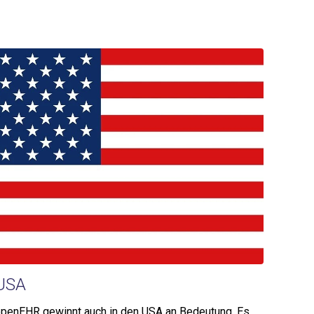
USA
penEHR gewinnt auch in den USA an Bedeutung. Es