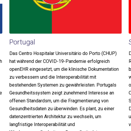
Portugal
Das Centro Hospitalar Universitário do Porto (CHUP)
D
h
hat während der COVID-19-Pandemie erfolgreich
R
openEHR eingesetzt, um die klinische Dokumentation
b
zu verbessern und die Interoperabilität mit
w
bestehenden Systemen zu gewährleisten. Portugals
o
e
Gesundheitssystem zeigt zunehmend Interesse an
O
offenen Standardsm, um die Fragmentierung von
S
Gesundheitsdaten zu überwinden. Es plant, zu einer
D
datenzentrierten Architektur zu wechseln, um
u
langfristige Interoperabilität und
v