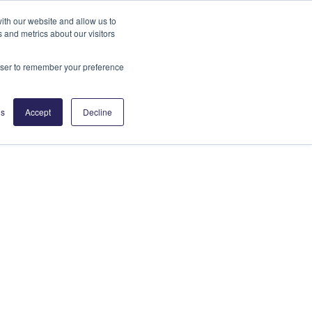
ith our website and allow us to
 and metrics about our visitors
itäten
Insights
Partner
Kontakt
rowser to remember your preference
gs
Accept
Decline