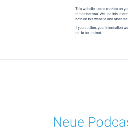
info@highmed-lehre.de
This website stores cookies on yo
remember you. We use this informa
both on this website and other me
If you decline, your information w
not to be tracked.
Neue Podcast