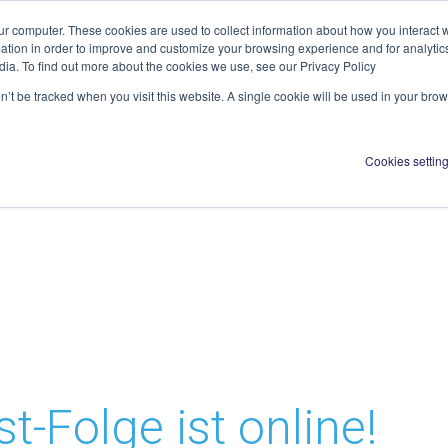
ur computer. These cookies are used to collect information about how you interact w
tion in order to improve and customize your browsing experience and for analytics
dia. To find out more about the cookies we use, see our Privacy Policy
Über uns
Aktiv
on’t be tracked when you visit this website. A single cookie will be used in your b
Cookies settin
-Folge ist online!