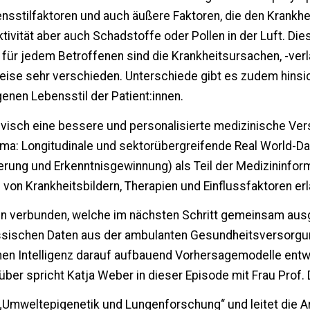
ensstilfaktoren und auch äußere Faktoren, die den Krankh
tivität aber auch Schadstoffe oder Pollen in der Luft. Die
r für jedem Betroffenen sind die Krankheitsursachen, -ve
ise sehr verschieden. Unterschiede gibt es zudem hinsic
enen Lebensstil der Patient:innen.
ivisch eine bessere und personalisierte medizinische Ver
a: Longitudinale und sektorübergreifende Real World-Da
erung und Erkenntnisgewinnung)
als Teil der Medizininfor
n Krankheitsbildern, Therapien und Einflussfaktoren erl
n verbunden, welche im nächsten Schritt gemeinsam aus
sischen Daten aus der ambulanten Gesundheitsversorgun
hen Intelligenz darauf aufbauend Vorhersagemodelle ent
rüber spricht Katja Weber in dieser Episode mit Frau Prof. 
 „Umweltepigenetik und Lungenforschung“ und leitet die 