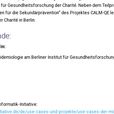
t für Gesundheitsforschung der Charité. Neben dem Teilpro
n für die Sekundärprävention“ des Projektes CALM-QE le
 Charité in Berlin.
nde:
in:
emiologie am Berliner Institut für Gesundheitsforschung
ormatik-Initiative:
itiative.de/de/use-cases-und-projekte/use-cases-der-mi