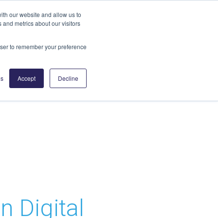
ith our website and allow us to
 and metrics about our visitors
itäten
Insights
Partner
Kontakt
rowser to remember your preference
gs
Accept
Decline
 Digital