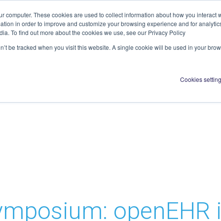
ur computer. These cookies are used to collect information about how you interact w
tion in order to improve and customize your browsing experience and for analytics
dia. To find out more about the cookies we use, see our Privacy Policy
Über uns
Aktiv
on’t be tracked when you visit this website. A single cookie will be used in your b
Cookies settin
posium: openEHR in