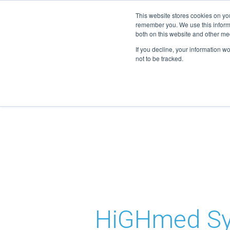
info@highmed-lehre.de
This website stores cookies on yo
remember you. We use this informa
both on this website and other me
If you decline, your information w
not to be tracked.
HiGHmed Sym