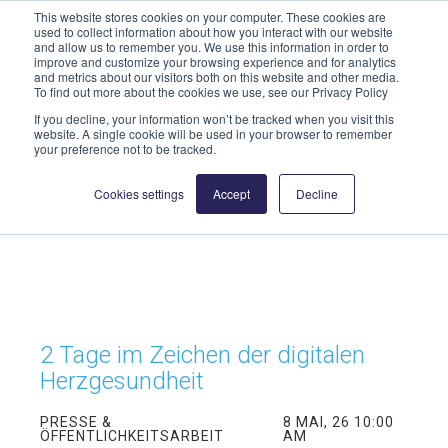
This website stores cookies on your computer. These cookies are
info@highmed-lehre.de
used to collect information about how you interact with our website
and allow us to remember you. We use this information in order to
improve and customize your browsing experience and for analytics
and metrics about our visitors both on this website and other media.
To find out more about the cookies we use, see our Privacy Policy
If you decline, your information won’t be tracked when you visit this
website. A single cookie will be used in your browser to remember
your preference not to be tracked.
Cookies settings
Accept
Decline
2 Tage im Zeichen der digitalen
Herzgesundheit
PRESSE &
8 MAI, 26 10:00
ÖFFENTLICHKEITSARBEIT
AM